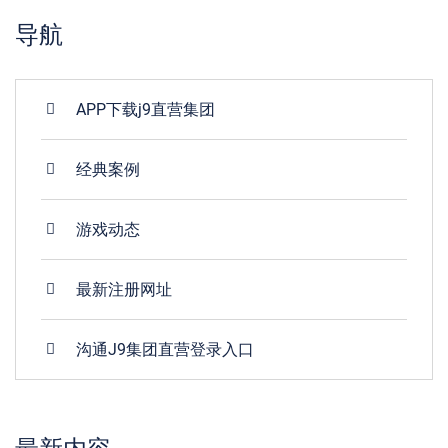
导航
APP下载j9直营集团
经典案例
游戏动态
最新注册网址
沟通J9集团直营登录入口