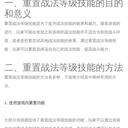
一、重置战法等级技能的目的
和意义
重置战法等级技能是为了提升战法技能的效果和威力。随着游戏的
进行，玩家可能会发现之前选择的战法技能并不适合当前的战斗环
境，或者是想要尝试其他战法技能的效果。通过重置战法等级技
能，玩家可以重新选择适合自己的战法技能，提高战斗能力。
二、重置战法等级技能的方法
重置战法等级技能的方法有多种，下面将介绍其中两种常用的方
法。
1. 使用游戏内重置功能
大部分游戏都提供了重置战法等级技能的功能，玩家可以通过游戏