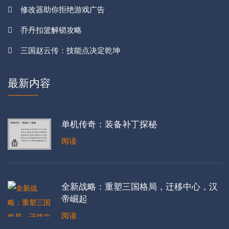
修改器助你拒绝游戏广告
乔丹扣篮解锁攻略
三国赵云传：技能点决定乾坤
最新内容
单机传奇：装备补丁探秘
阅读
全新战略：重塑三国格局，迁移中心，汉
帝崛起
阅读