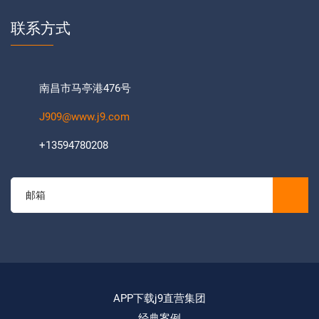
联系方式
南昌市马亭港476号
J909@www.j9.com
+13594780208
APP下载j9直营集团
经典案例