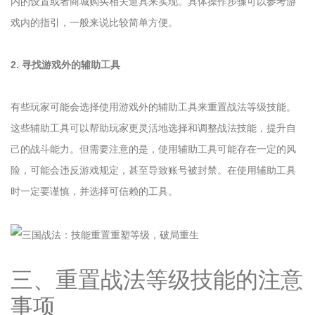
内的设置或者商城购买相关道具来实现。具体操作步骤可以参考游
戏内的指引，一般来说比较简单方便。
2. 寻找游戏外的辅助工具
有些玩家可能会选择使用游戏外的辅助工具来重置战法等级技能。
这些辅助工具可以帮助玩家更灵活地选择和调整战法技能，提升自
己的战斗能力。但需要注意的是，使用辅助工具可能存在一定的风
险，可能会违反游戏规定，甚至导致账号被封禁。在使用辅助工具
时一定要谨慎，并选择可信赖的工具。
三、重置战法等级技能的注意
事项