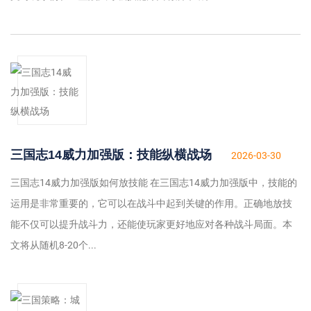
三国志14威力加强版：技能纵横战场
2026-03-30
三国志14威力加强版如何放技能 在三国志14威力加强版中，技能的
运用是非常重要的，它可以在战斗中起到关键的作用。正确地放技
能不仅可以提升战斗力，还能使玩家更好地应对各种战斗局面。本
文将从随机8-20个...